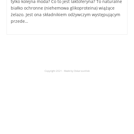
tylko kolejna moda? Co to jest laktoferyna? To naturalne
białko ochronne (niehemowa glikoproteina) wiążące
żelazo. Jest ona składnikiem odżywczym występującym
przede…
Copyright 2021 - Made by Oskar Łoziński