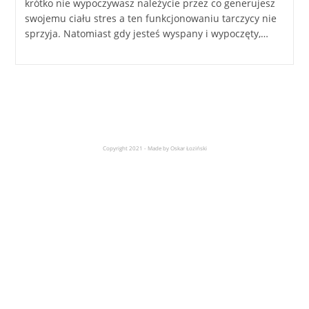
krótko nie wypoczywasz należycie przez co generujesz
swojemu ciału stres a ten funkcjonowaniu tarczycy nie
sprzyja. Natomiast gdy jesteś wyspany i wypoczęty,…
Copyright 2021 - Made by Oskar Łoziński