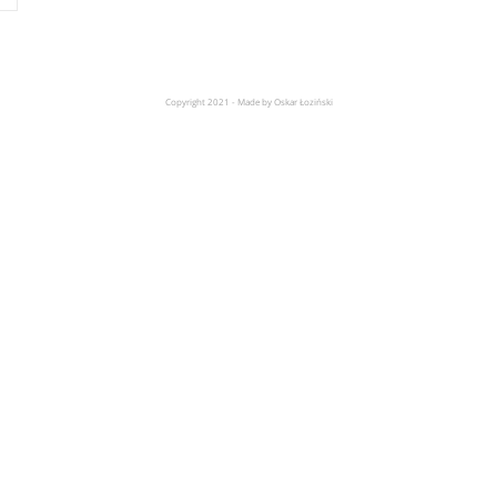
Copyright 2021 - Made by Oskar Łoziński