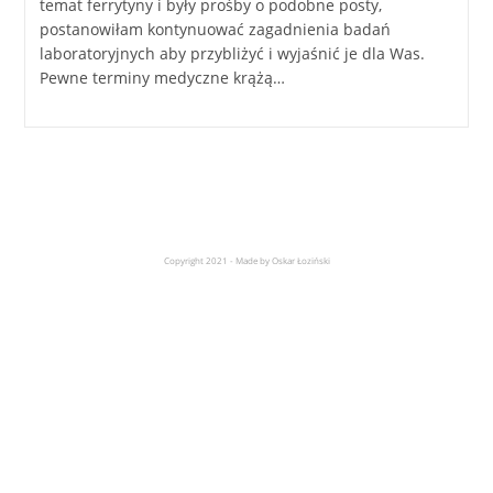
temat ferrytyny i były prośby o podobne posty,
postanowiłam kontynuować zagadnienia badań
laboratoryjnych aby przybliżyć i wyjaśnić je dla Was.
Pewne terminy medyczne krążą…
Copyright 2021 - Made by Oskar Łoziński