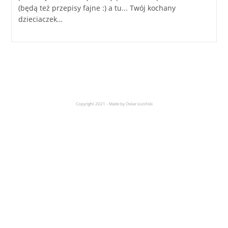
(będą też przepisy fajne :) a tu... Twój kochany
dzieciaczek…
Copyright 2021 - Made by Oskar Łoziński