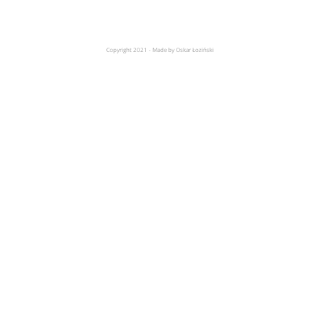
Copyright 2021 - Made by Oskar Łoziński