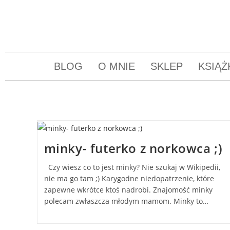
BLOG
O MNIE
SKLEP
KSIĄŻ
minky- futerko z norkowca ;)
Czy wiesz co to jest minky? Nie szukaj w Wikipedii,
nie ma go tam ;) Karygodne niedopatrzenie, które
zapewne wkrótce ktoś nadrobi. Znajomość minky
polecam zwłaszcza młodym mamom. Minky to…