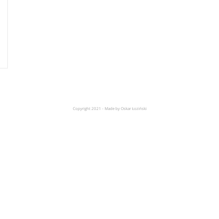
Copyright 2021 - Made by Oskar Łoziński