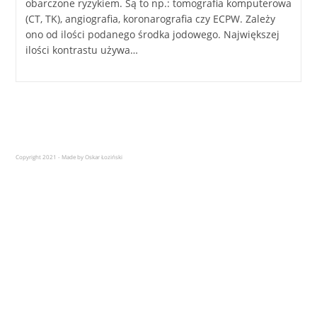
obarczone ryzykiem. Są to np.: tomografia komputerowa
(CT, TK), angiografia, koronarografia czy ECPW. Zależy
ono od ilości podanego środka jodowego. Największej
ilości kontrastu używa…
Copyright 2021 - Made by Oskar Łoziński