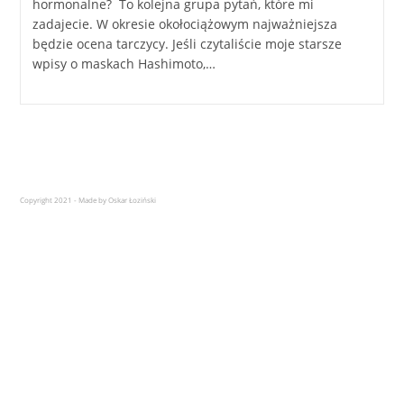
hormonalne? To kolejna grupa pytań, które mi
zadajecie. W okresie okołociążowym najważniejsza
będzie ocena tarczycy. Jeśli czytaliście moje starsze
wpisy o maskach Hashimoto,…
Copyright 2021 - Made by Oskar Łoziński