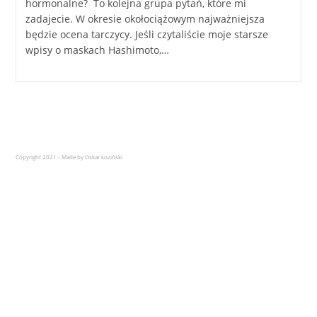
hormonalne? To kolejna grupa pytań, które mi
zadajecie. W okresie okołociążowym najważniejsza
będzie ocena tarczycy. Jeśli czytaliście moje starsze
wpisy o maskach Hashimoto,…
Copyright 2021 - Made by Oskar Łoziński