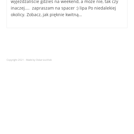
wyjeżdżaliście gdzieś na weekend, a może nie, tak czy
inaczej.... zapraszam na spacer :) lipa Po niedalekiej
okolicy. Zobacz, jak pięknie kwitną…
Copyright 2021 - Made by Oskar Łoziński