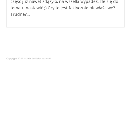
część już nawet zdążyło, na wszelki wypadek, źle się do
tematu nastawić ;) Czy to jest faktycznie niewłaściwe?
Trudne?…
Copyright 2021 - Made by Oskar Łoziński