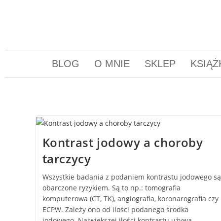
BLOG
O MNIE
SKLEP
KSIĄŻ
Kontrast jodowy a choroby
tarczycy
Wszystkie badania z podaniem kontrastu jodowego są
obarczone ryzykiem. Są to np.: tomografia
komputerowa (CT, TK), angiografia, koronarografia czy
ECPW. Zależy ono od ilości podanego środka
jodowego. Największej ilości kontrastu używa…