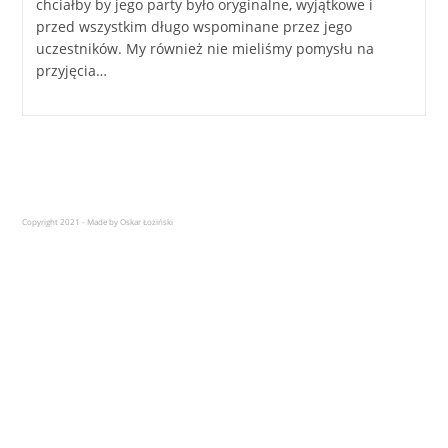
chciałby by jego party było oryginalne, wyjątkowe i
przed wszystkim długo wspominane przez jego
uczestników. My również nie mieliśmy pomysłu na
przyjęcia…
Copyright 2021 - Made by Oskar Łoziński