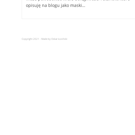
opisuję na blogu jako maski…
Copyright 2021 - Made by Oskar Łoziński