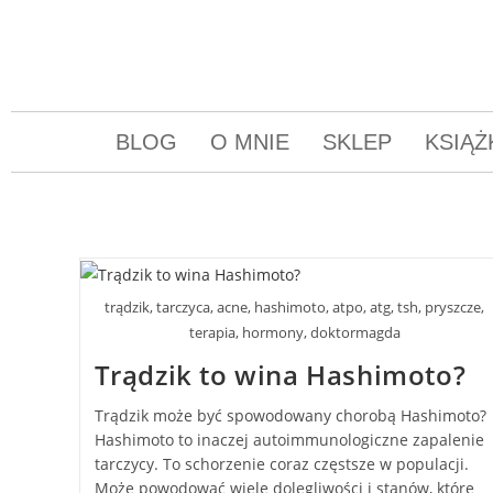
BLOG
O MNIE
SKLEP
KSIĄŻ
trądzik, tarczyca, acne, hashimoto, atpo, atg, tsh, pryszcze,
terapia, hormony, doktormagda
Trądzik to wina Hashimoto?
Trądzik może być spowodowany chorobą Hashimoto?
Hashimoto to inaczej autoimmunologiczne zapalenie
tarczycy. To schorzenie coraz częstsze w populacji.
Może powodować wiele dolegliwości i stanów, które