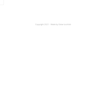
Copyright 2021 - Made by Oskar Łoziński