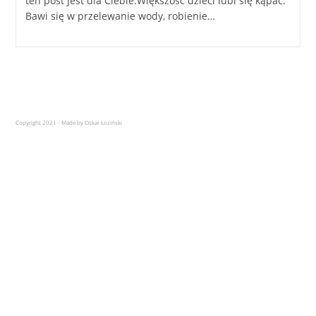
ten post jest dla Ciebie.Większość dzieci lubi się kąpać.
Bawi się w przelewanie wody, robienie…
Copyright 2021 - Made by Oskar Łoziński