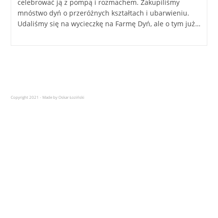
celebrować ją z pompą i rozmachem. Zakupiliśmy
mnóstwo dyń o przeróżnych kształtach i ubarwieniu.
Udaliśmy się na wycieczkę na Farmę Dyń, ale o tym już…
Copyright 2021 - Made by Oskar Łoziński