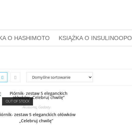
KA O HASHIMOTO
KSIĄŻKA O INSULINOOP
OUT OF STOCK
Akcesoria
,
Gadżety
iórnik- zestaw 5 eleganckich ołówków
„Celebruj chwilę”