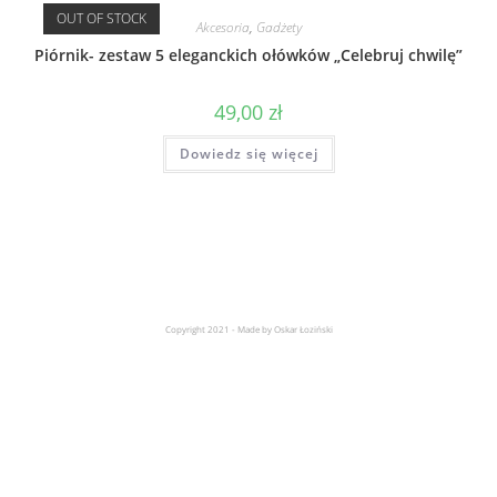
OUT OF STOCK
Akcesoria
,
Gadżety
Piórnik- zestaw 5 eleganckich ołówków „Celebruj chwilę”
49,00
zł
Dowiedz się więcej
Copyright 2021 - Made by Oskar Łoziński