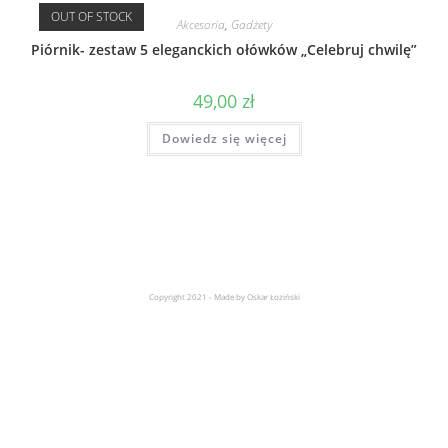
OUT OF STOCK
Akcesoria
,
Gadżety
Piórnik- zestaw 5 eleganckich ołówków „Celebruj chwilę”
49,00
zł
Dowiedz się więcej
Copyright 2021 - Made by Oskar Łoziński