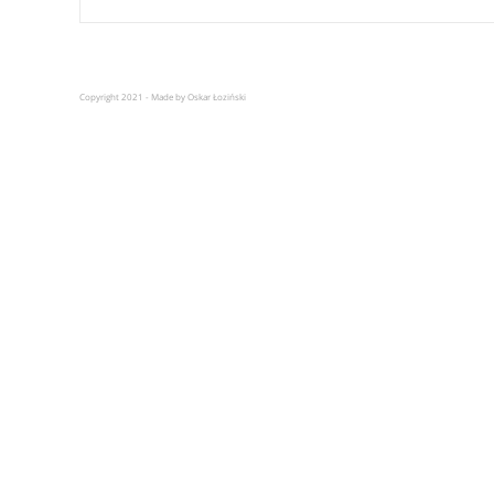
Copyright 2021 - Made by Oskar Łoziński