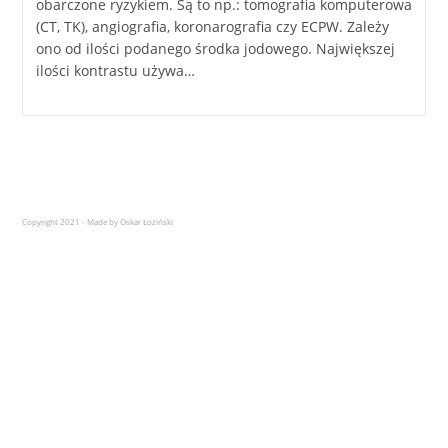
obarczone ryzykiem. Są to np.: tomografia komputerowa
(CT, TK), angiografia, koronarografia czy ECPW. Zależy
ono od ilości podanego środka jodowego. Największej
ilości kontrastu używa…
Copyright 2021 - Made by Oskar Łoziński