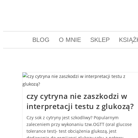
BLOG
O MNIE
SKLEP
KSIĄŻ
czy cytryna nie zaszkodzi w
interpretacji testu z glukozą?
Czy sok z cytryny jest szkodliwy? Popularnym
zaleceniem przy wykonaniu tzw.OGTT (oral glucose
tolerance test)- test obciążenia glukozą, jest
dodawanie do wypijanej glukozy soku z połowy