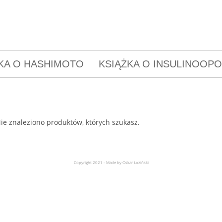
KA O HASHIMOTO
KSIĄŻKA O INSULINOOP
ie znaleziono produktów, których szukasz.
Copyright 2021 - Made by Oskar Łoziński