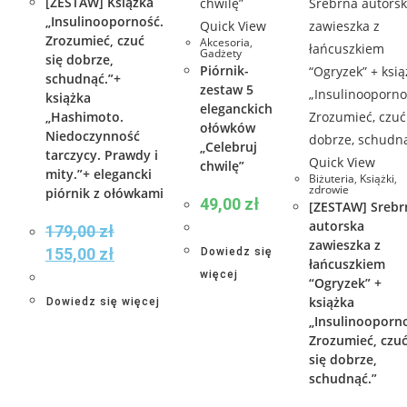
[ZESTAW] Książka
„Insulinooporność.
Quick View
Zrozumieć, czuć
Akcesoria
,
Gadżety
się dobrze,
Piórnik-
schudnąć.”+
zestaw 5
książka
eleganckich
„Hashimoto.
ołówków
Niedoczynność
„Celebruj
tarczycy. Prawdy i
Quick View
chwilę”
mity.”+ elegancki
Biżuteria
,
Książki
,
zdrowie
piórnik z ołówkami
49,00
zł
[ZESTAW] Srebr
autorska
179,00
zł
zawieszka z
155,00
zł
Dowiedz się
łańcuszkiem
więcej
“Ogryzek” +
książka
Dowiedz się więcej
„Insulinooporn
Zrozumieć, czu
się dobrze,
schudnąć.”